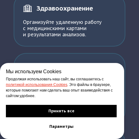
Здравоохранение
Организуйте удаленную работу
с медицинскими картами
и результатами анализов.
Бизнес
Мы используем Cookies
Продолжая использовать наш сайт, вы соглашаетесь с
Храните данные в надежных
политикой использования Cookies
. Это файлы в браузере,
сервисах с высоким уровнем
которые помогают нам сделать ваш опыт взаимодействия с
защиты от внутренних и внешних
сайтом удобнее.
угроз, сокращайте затраты
на покупку и обслуживание
оборудования.
Принять все
Параметры